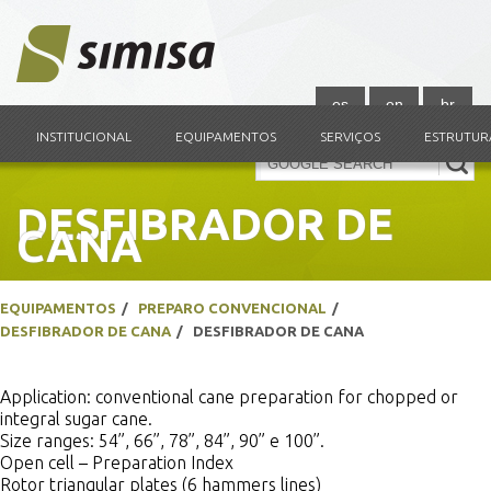
es
en
br
INSTITUCIONAL
EQUIPAMENTOS
SERVIÇOS
ESTRUTUR
DESFIBRADOR DE
CANA
EQUIPAMENTOS
PREPARO CONVENCIONAL
DESFIBRADOR DE CANA
DESFIBRADOR DE CANA
Application: conventional cane preparation for chopped or
integral sugar cane.
Size ranges: 54”, 66”, 78”, 84”, 90” e 100”.
Open cell – Preparation Index
Rotor triangular plates (6 hammers lines)