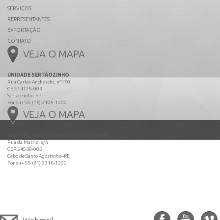
SERVIÇOS
REPRESENTANTES
EXPORTAÇÃO
CONTATO
VEJA O MAPA
UNIDADE SERTÃOZINHO
Rua Carlos Ancheschi, nº170
CEP:14175-003
Sertãozinho–SP
Fone:++ 55 (16) 2105-1200
VEJA O MAPA
UNIDADE CABO DE SANTO AGOSTINHO
Rua da Matriz, s/n
CEP:54589-005
Cabo de Santo Agostinho–PE
Fone:++ 55 (81) 3316-1200